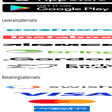
Leveransalternativ
Betalningsalternativ