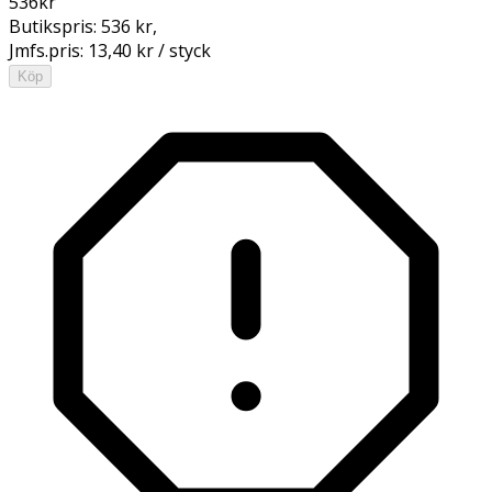
536
kr
Butikspris:
536 kr
,
Jmfs.pris:
13,40 kr / styck
Köp