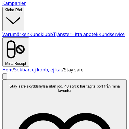
Kampanjer
Kloka Råd
Varumärken
Kundklubb
Tjänster
Hitta apotek
Kundservice
Mina Recept
Hem
/
Sökbar, ej köpb, ej kat
/
Stay safe
Stay safe skyddshylsa utan jod, 40 styck har tagits bort från mina
favoriter