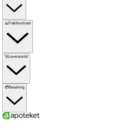
🧺Fraktkostnad
🚀Leveranstid
💳Betalning