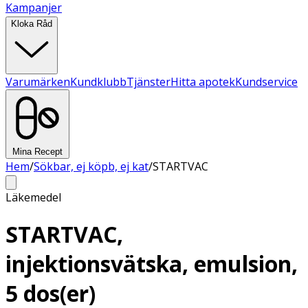
Kampanjer
Kloka Råd
Varumärken
Kundklubb
Tjänster
Hitta apotek
Kundservice
Mina Recept
Hem
/
Sökbar, ej köpb, ej kat
/
STARTVAC
Läkemedel
STARTVAC,
injektionsvätska, emulsion,
5 dos(er)