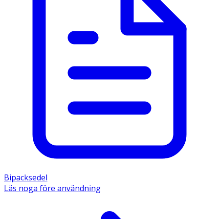
Bipacksedel
Läs noga före användning