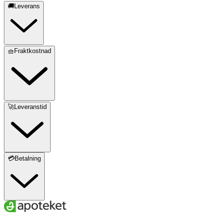
🚚Leverans
🧺Fraktkostnad
🚀Leveranstid
💳Betalning