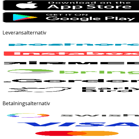
Leveransalternativ
Betalningsalternativ