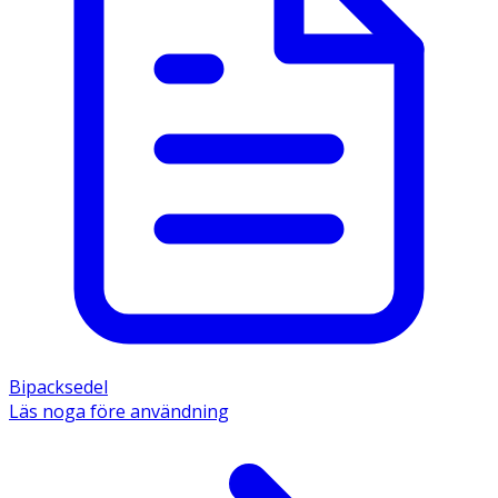
Bipacksedel
Läs noga före användning