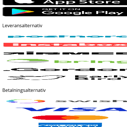
Leveransalternativ
Betalningsalternativ