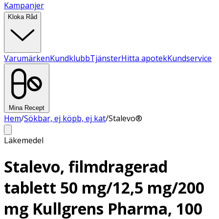
Kampanjer
Kloka Råd
Varumärken
Kundklubb
Tjänster
Hitta apotek
Kundservice
Mina Recept
Hem
/
Sökbar, ej köpb, ej kat
/
Stalevo®
Läkemedel
Stalevo, filmdragerad
tablett 50 mg/12,5 mg/200
mg Kullgrens Pharma, 100