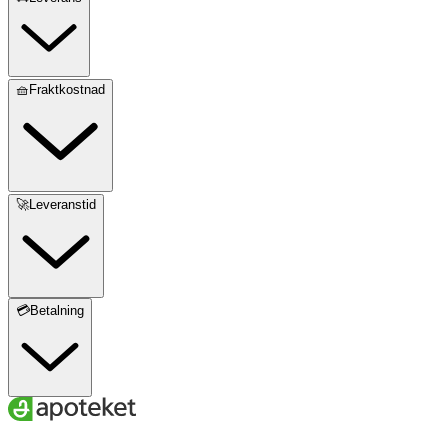
🧺Fraktkostnad
🚀Leveranstid
💳Betalning