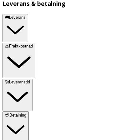
Leverans & betalning
🚚Leverans
🧺Fraktkostnad
🚀Leveranstid
💳Betalning