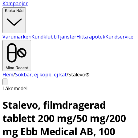
Kampanjer
Kloka Råd
Varumärken
Kundklubb
Tjänster
Hitta apotek
Kundservice
Mina Recept
Hem
/
Sökbar, ej köpb, ej kat
/
Stalevo®
Läkemedel
Stalevo, filmdragerad
tablett 200 mg/50 mg/200
mg Ebb Medical AB, 100