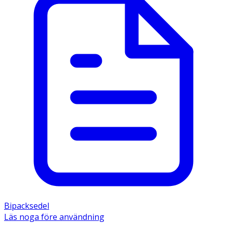
Bipacksedel
Läs noga före användning