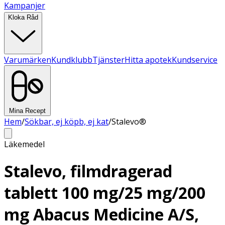
Kampanjer
Kloka Råd
Varumärken
Kundklubb
Tjänster
Hitta apotek
Kundservice
Mina Recept
Hem
/
Sökbar, ej köpb, ej kat
/
Stalevo®
Läkemedel
Stalevo, filmdragerad
tablett 100 mg/25 mg/200
mg Abacus Medicine A/S,