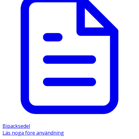
Bipacksedel
Läs noga före användning