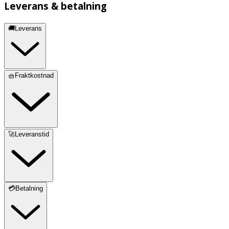
Leverans & betalning
🚚Leverans
🧺Fraktkostnad
🚀Leveranstid
💳Betalning