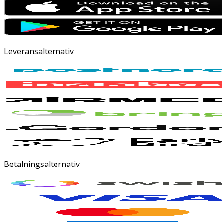
Leveransalternativ
Betalningsalternativ