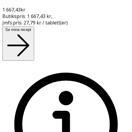
1 667,43
kr
Butikspris:
1 667,43 kr
,
Jmfs.pris:
27,79 kr / tablett(er)
Se mina recept