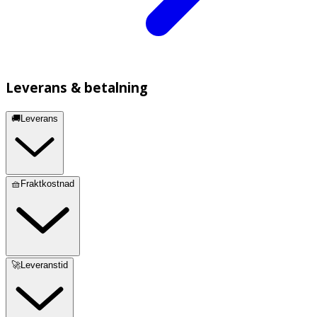
Leverans & betalning
🚚Leverans
🧺Fraktkostnad
🚀Leveranstid