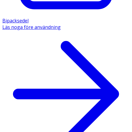
Bipacksedel
Läs noga före användning