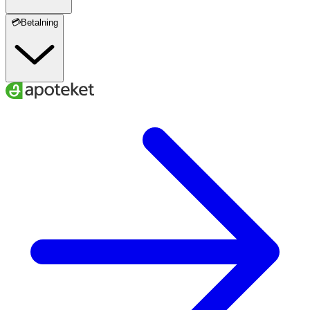
💳Betalning