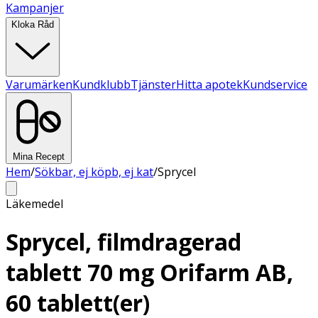
Kampanjer
Kloka Råd
Varumärken
Kundklubb
Tjänster
Hitta apotek
Kundservice
Mina Recept
Hem
/
Sökbar, ej köpb, ej kat
/
Sprycel
Läkemedel
Sprycel, filmdragerad
tablett 70 mg Orifarm AB,
60 tablett(er)