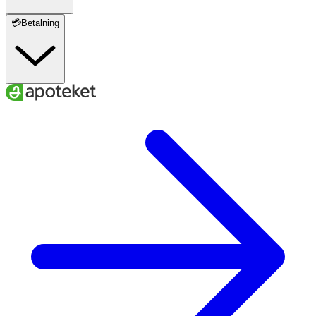
💳Betalning