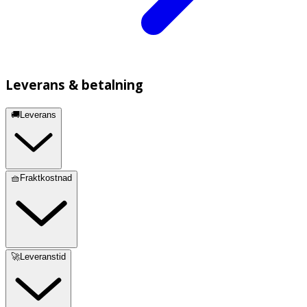
Leverans & betalning
🚚Leverans
🧺Fraktkostnad
🚀Leveranstid