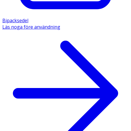
Bipacksedel
Läs noga före användning