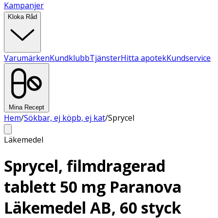
Kampanjer
Kloka Råd
Varumärken
Kundklubb
Tjänster
Hitta apotek
Kundservice
Mina Recept
Hem
/
Sökbar, ej köpb, ej kat
/
Sprycel
Läkemedel
Sprycel, filmdragerad
tablett 50 mg Paranova
Läkemedel AB, 60 styck