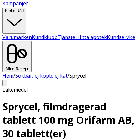
Kampanjer
Kloka Råd
Varumärken
Kundklubb
Tjänster
Hitta apotek
Kundservice
Mina Recept
Hem
/
Sökbar, ej köpb, ej kat
/
Sprycel
Läkemedel
Sprycel, filmdragerad
tablett 100 mg Orifarm AB,
30 tablett(er)