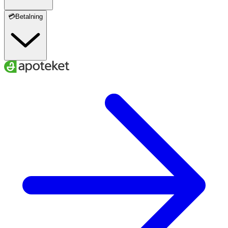
💳Betalning