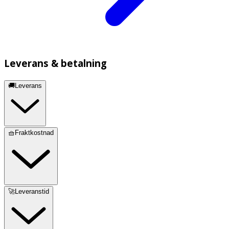
Leverans & betalning
🚚Leverans
🧺Fraktkostnad
🚀Leveranstid