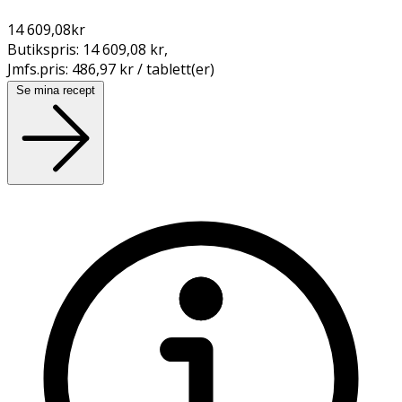
14 609,08
kr
Butikspris:
14 609,08 kr
,
Jmfs.pris:
486,97 kr / tablett(er)
Se mina recept