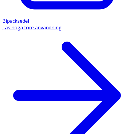
Bipacksedel
Läs noga före användning