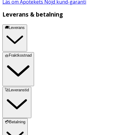
Läs om Apotekets Nöjd kund-garanti
Leverans & betalning
🚚Leverans
🧺Fraktkostnad
🚀Leveranstid
💳Betalning