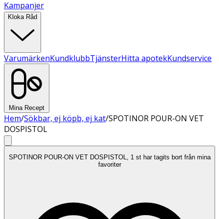
Kampanjer
Kloka Råd
Varumärken
Kundklubb
Tjänster
Hitta apotek
Kundservice
Mina Recept
Hem
/
Sökbar, ej köpb, ej kat
/
SPOTINOR POUR-ON VET
DOSPISTOL
SPOTINOR POUR-ON VET DOSPISTOL, 1 st har tagits bort från mina
favoriter