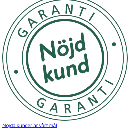
Nöjda kunder är vårt mål