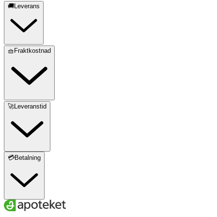
🚚Leverans
🧺Fraktkostnad
🚀Leveranstid
💳Betalning