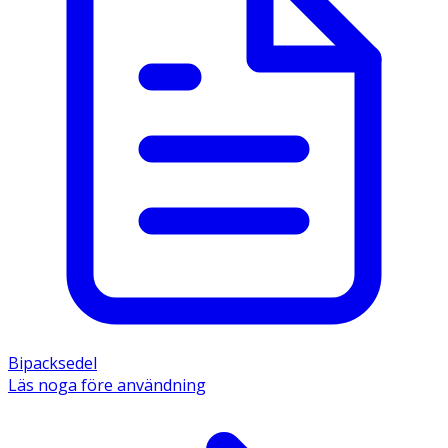
Bipacksedel
Läs noga före användning