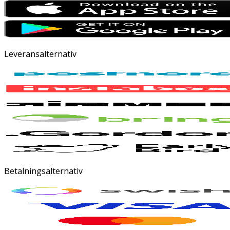
Leveransalternativ
Betalningsalternativ