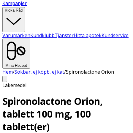
Kampanjer
Kloka Råd
Varumärken
Kundklubb
Tjänster
Hitta apotek
Kundservice
Mina Recept
Hem
/
Sökbar, ej köpb, ej kat
/
Spironolactone Orion
Läkemedel
Spironolactone Orion,
tablett 100 mg, 100
tablett(er)