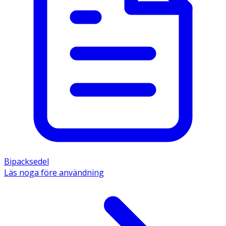
Bipacksedel
Läs noga före användning