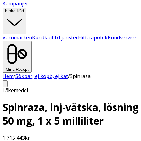
Kampanjer
Kloka Råd
Varumärken
Kundklubb
Tjänster
Hitta apotek
Kundservice
Mina Recept
Hem
/
Sökbar, ej köpb, ej kat
/
Spinraza
Läkemedel
Spinraza, inj-vätska, lösning
50 mg, 1 x 5 milliliter
1 715 443
kr