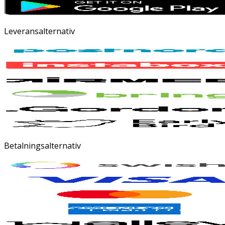
Leveransalternativ
Betalningsalternativ