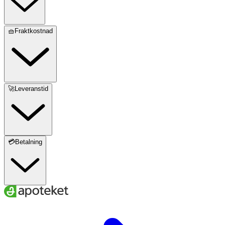
🧺Fraktkostnad
🚀Leveranstid
💳Betalning