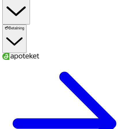
💳Betalning