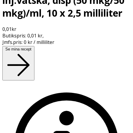
inj.vätska, disp (50 mkg/50
mkg)/ml, 10 x 2,5 milliliter
0,01
kr
Butikspris:
0,01 kr
,
Jmfs.pris:
0 kr / milliliter
Se mina recept