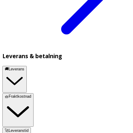
Leverans & betalning
🚚Leverans
🧺Fraktkostnad
🚀Leveranstid