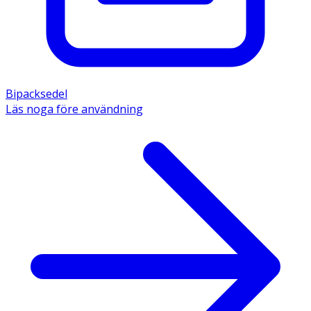
Bipacksedel
Läs noga före användning