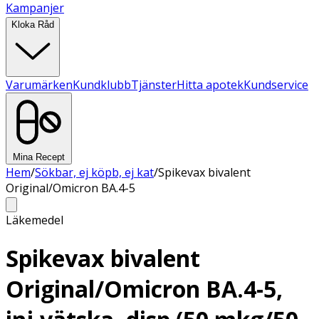
Kampanjer
Kloka Råd
Varumärken
Kundklubb
Tjänster
Hitta apotek
Kundservice
Mina Recept
Hem
/
Sökbar, ej köpb, ej kat
/
Spikevax bivalent
Original/Omicron BA.4-5
Läkemedel
Spikevax bivalent
Original/Omicron BA.4-5,