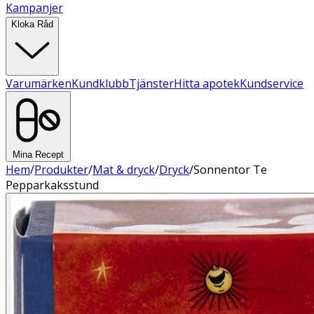
Kampanjer
Kloka Råd
Varumärken
Kundklubb
Tjänster
Hitta apotek
Kundservice
Mina Recept
Hem
/
Produkter
/
Mat & dryck
/
Dryck
/
Sonnentor Te
Pepparkaksstund