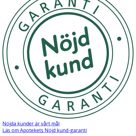
NÄRINGSDEKLARATION
100 G
%DRI*
Energi
1173 kJ/282 kcal
**
Fett
3,5 g
**
-varav mättat fett
0,8 g
**
Kolhydrater
30,2 g
**
-varav sockerarter
6,3 g
**
Nöjda kunder är vårt mål
Fiber
41,5 g
**
Läs om Apotekets Nöjd kund-garanti