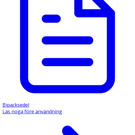
Bipacksedel
Läs noga före användning