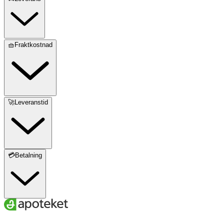
🧺Fraktkostnad
🚀Leveranstid
💳Betalning