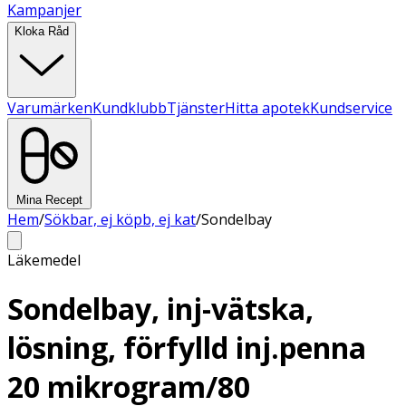
Kampanjer
Kloka Råd
Varumärken
Kundklubb
Tjänster
Hitta apotek
Kundservice
Mina Recept
Hem
/
Sökbar, ej köpb, ej kat
/
Sondelbay
Läkemedel
Sondelbay, inj-vätska,
lösning, förfylld inj.penna
20 mikrogram/80