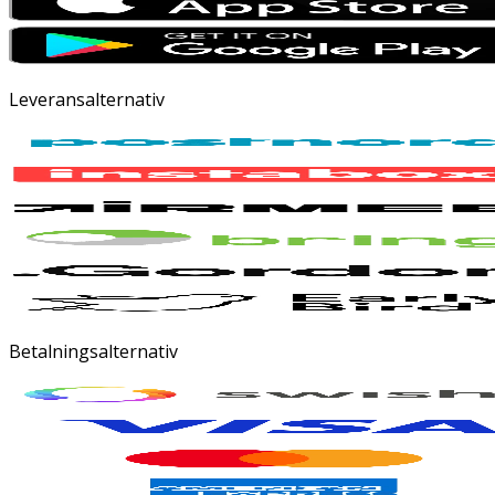
Leveransalternativ
Betalningsalternativ