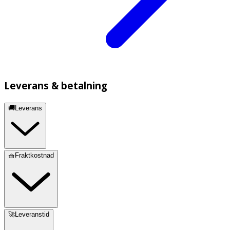
Leverans & betalning
🚚Leverans
🧺Fraktkostnad
🚀Leveranstid