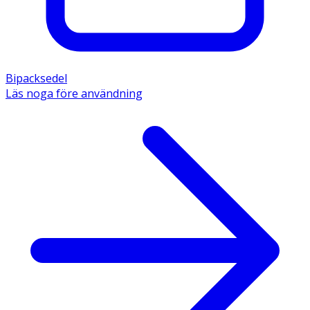
Bipacksedel
Läs noga före användning