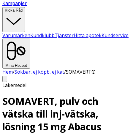
Kampanjer
Kloka Råd
Varumärken
Kundklubb
Tjänster
Hitta apotek
Kundservice
Mina Recept
Hem
/
Sökbar, ej köpb, ej kat
/
SOMAVERT®
Läkemedel
SOMAVERT, pulv och
vätska till inj-vätska,
lösning 15 mg Abacus