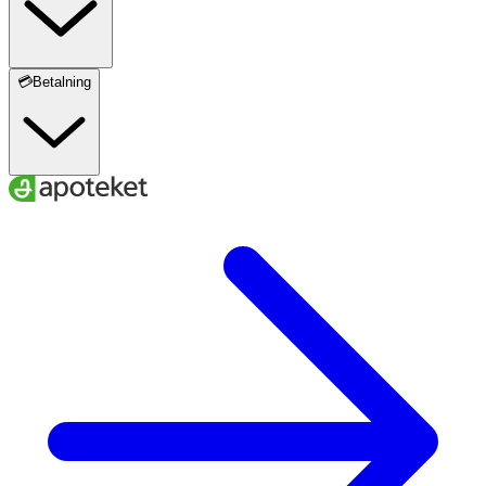
💳Betalning