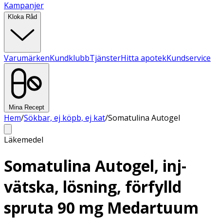
Kampanjer
Kloka Råd
Varumärken
Kundklubb
Tjänster
Hitta apotek
Kundservice
Mina Recept
Hem
/
Sökbar, ej köpb, ej kat
/
Somatulina Autogel
Läkemedel
Somatulina Autogel, inj-
vätska, lösning, förfylld
spruta 90 mg Medartuum