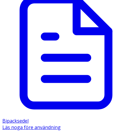
Bipacksedel
Läs noga före användning