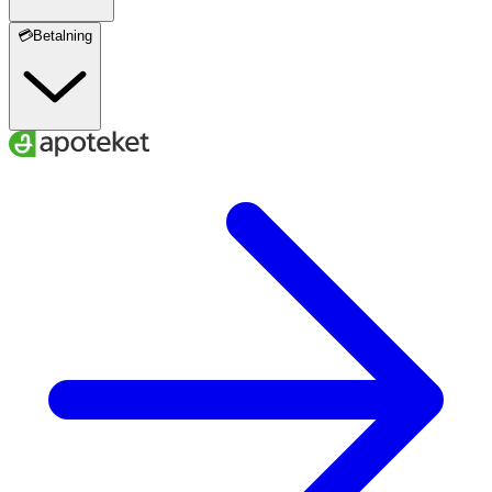
💳Betalning