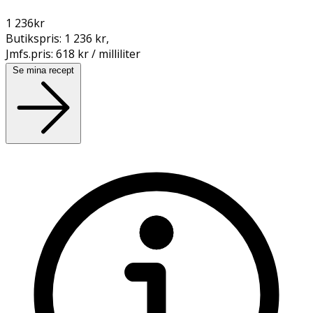
1 236
kr
Butikspris:
1 236 kr
,
Jmfs.pris:
618 kr / milliliter
Se mina recept