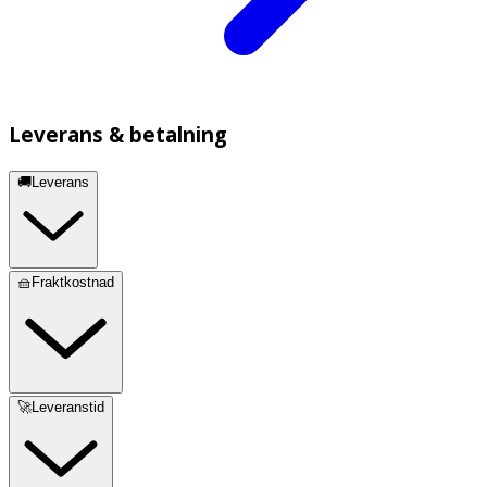
Leverans & betalning
🚚Leverans
🧺Fraktkostnad
🚀Leveranstid