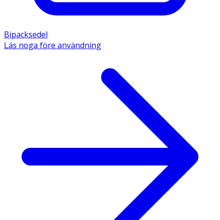
Bipacksedel
Läs noga före användning