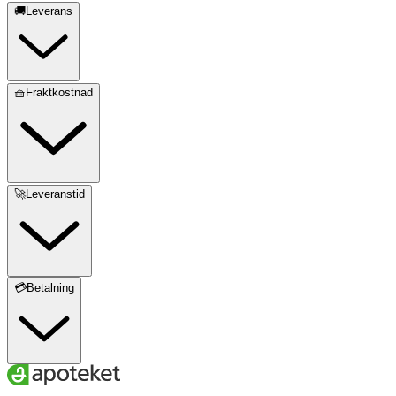
🚚Leverans
🧺Fraktkostnad
🚀Leveranstid
💳Betalning