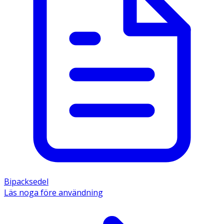
Bipacksedel
Läs noga före användning