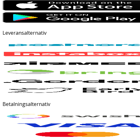
Leveransalternativ
Betalningsalternativ