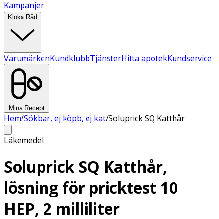
Kampanjer
Kloka Råd
Varumärken
Kundklubb
Tjänster
Hitta apotek
Kundservice
Mina Recept
Hem
/
Sökbar, ej köpb, ej kat
/
Soluprick SQ Katthår
Läkemedel
Soluprick SQ Katthår,
lösning för pricktest 10
HEP, 2 milliliter