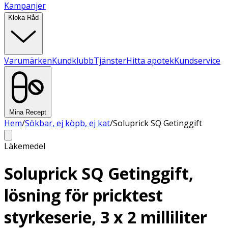
Kampanjer
Kloka Råd
Varumärken
Kundklubb
Tjänster
Hitta apotek
Kundservice
Mina Recept
Hem
/
Sökbar, ej köpb, ej kat
/
Soluprick SQ Getinggift
Läkemedel
Soluprick SQ Getinggift,
lösning för pricktest
styrkeserie, 3 x 2 milliliter