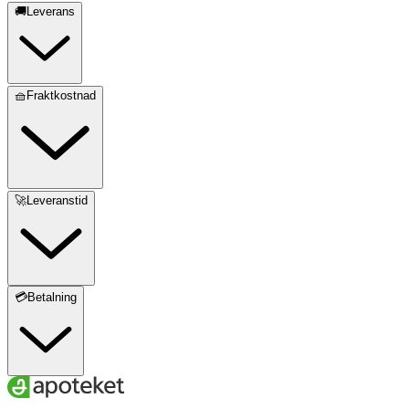
🚚Leverans
🧺Fraktkostnad
🚀Leveranstid
💳Betalning