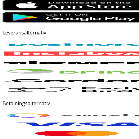
Leveransalternativ
Betalningsalternativ