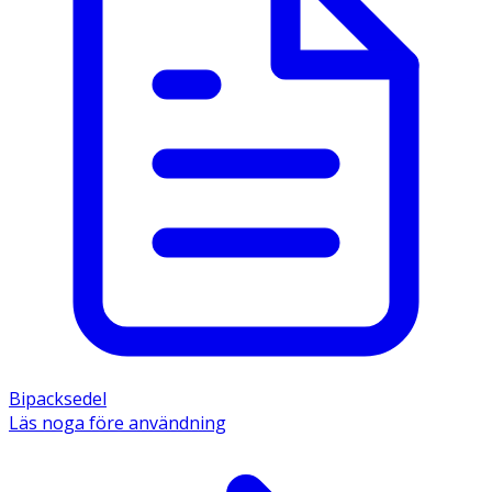
Bipacksedel
Läs noga före användning