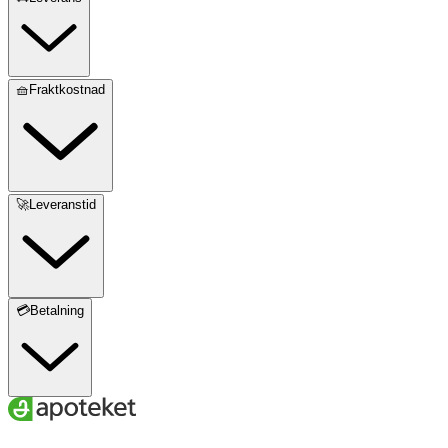
🧺Fraktkostnad
🚀Leveranstid
💳Betalning