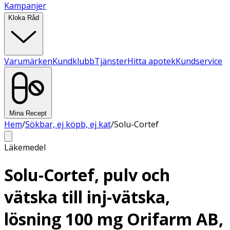
Kampanjer
Kloka Råd
Varumärken
Kundklubb
Tjänster
Hitta apotek
Kundservice
Mina Recept
Hem
/
Sökbar, ej köpb, ej kat
/
Solu-Cortef
Läkemedel
Solu-Cortef, pulv och
vätska till inj-vätska,
lösning 100 mg Orifarm AB,