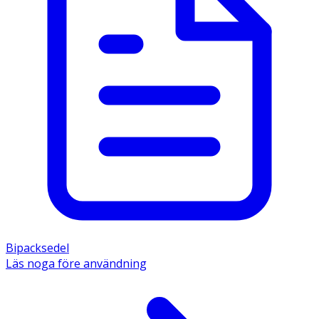
Bipacksedel
Läs noga före användning