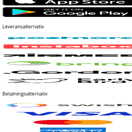
Leveransalternativ
Betalningsalternativ