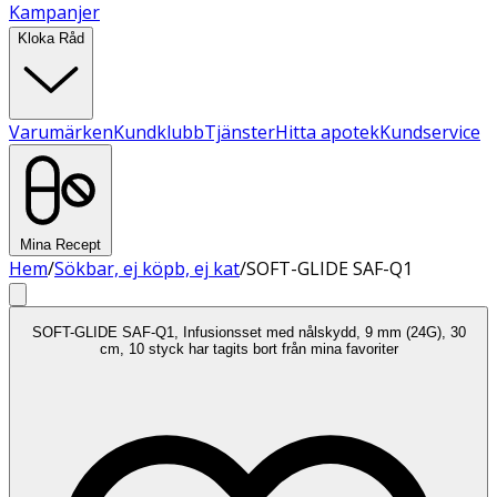
Kampanjer
Kloka Råd
Varumärken
Kundklubb
Tjänster
Hitta apotek
Kundservice
Mina Recept
Hem
/
Sökbar, ej köpb, ej kat
/
SOFT-GLIDE SAF-Q1
SOFT-GLIDE SAF-Q1, Infusionsset med nålskydd, 9 mm (24G), 30
cm, 10 styck har tagits bort från mina favoriter