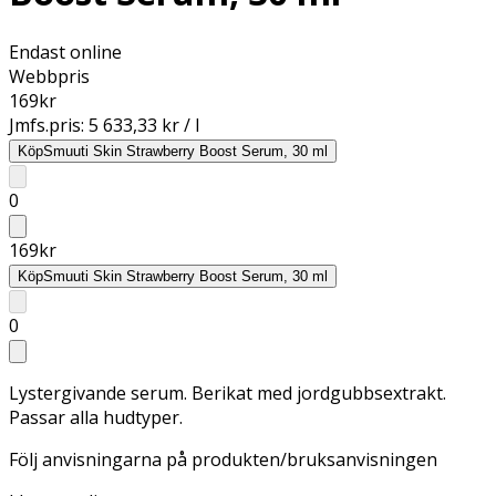
Endast online
Webbpris
169
kr
Jmfs.pris:
5 633,33 kr / l
Köp
Smuuti Skin Strawberry Boost Serum, 30 ml
0
169
kr
Köp
Smuuti Skin Strawberry Boost Serum, 30 ml
0
Lystergivande serum. Berikat med jordgubbsextrakt.
Passar alla hudtyper.
Följ anvisningarna på produkten/bruksanvisningen