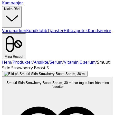
Kampanjer
Kloka Råd
Varumärken
Kundklubb
Tjänster
Hitta apotek
Kundservice
Mina Recept
Hem
/
Produkter
/
Ansikte
/
Serum
/
Vitamin C serum
/
Smuuti
Skin Strawberry Boost S
Smuuti Skin Strawberry Boost Serum, 30 ml har tagits bort från mina
favoriter