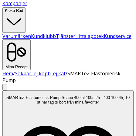
Kampanjer
Kloka Råd
Varumärken
Kundklubb
Tjänster
Hitta apotek
Kundservice
Mina Recept
Hem
/
Sökbar, ej köpb, ej kat
/
SMARTeZ Elastomerisk
Pump
SMARTeZ Elastomerisk Pump Snabb 400ml 100ml/h - 400-100-4h, 10
st har tagits bort från mina favoriter