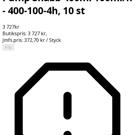
- 400-100-4h, 10 st
3 727
kr
Butikspris:
3 727 kr
,
Jmfs.pris:
372,70 kr / Styck
Köp