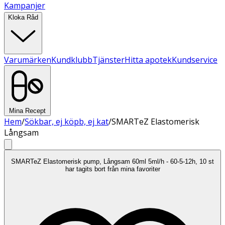
Kampanjer
Kloka Råd
Varumärken
Kundklubb
Tjänster
Hitta apotek
Kundservice
Mina Recept
Hem
/
Sökbar, ej köpb, ej kat
/
SMARTeZ Elastomerisk
Långsam
SMARTeZ Elastomerisk pump, Långsam 60ml 5ml/h - 60-5-12h, 10 st
har tagits bort från mina favoriter