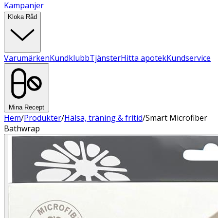
Kampanjer
Kloka Råd
Varumärken
Kundklubb
Tjänster
Hitta apotek
Kundservice
Mina Recept
Hem
/
Produkter
/
Hälsa, träning & fritid
/
Smart Microfiber
Bathwrap