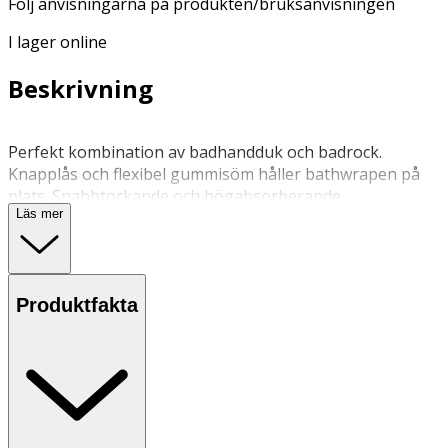
Följ anvisningarna på produkten/bruksanvisningen
I lager online
Beskrivning
Perfekt kombination av badhandduk och badrock.
Knapplås och flexibel gummisöm håller bathwrapen på
plats. Snabbtorkande och högabsorberande
Läs mer
Lindas runt kroppen, fästes med knapp.
tvättas utan skölj och blekmedel. Material: 5%
Produktfakta
Polyester,15% Polyamide, 83% Polyester, 17% Polyamide
OK för gravida och ammande:
Ja