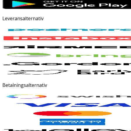
Leveransalternativ
Betalningsalternativ