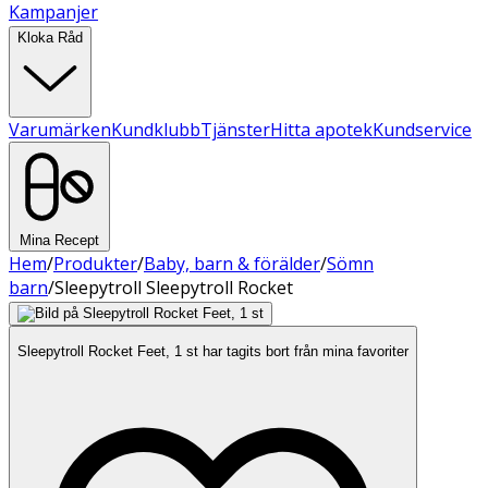
Kampanjer
Kloka Råd
Varumärken
Kundklubb
Tjänster
Hitta apotek
Kundservice
Mina Recept
Hem
/
Produkter
/
Baby, barn & förälder
/
Sömn
barn
/
Sleepytroll Sleepytroll Rocket
Sleepytroll Rocket Feet, 1 st har tagits bort från mina favoriter