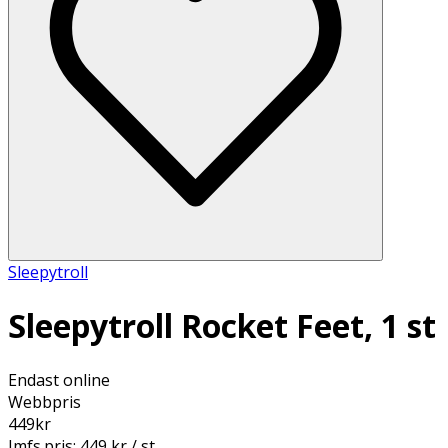
Sleepytroll
Sleepytroll Rocket Feet, 1 st
Endast online
Webbpris
449
kr
Jmfs.pris:
449 kr / st