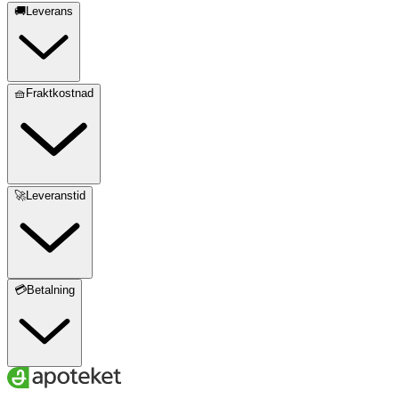
🚚Leverans
🧺Fraktkostnad
🚀Leveranstid
💳Betalning