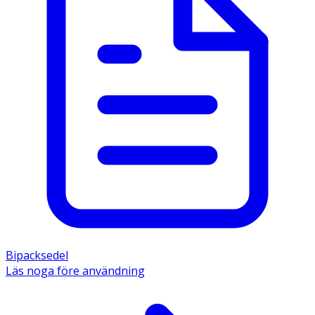
Bipacksedel
Läs noga före användning