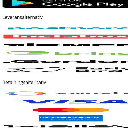
Leveransalternativ
Betalningsalternativ