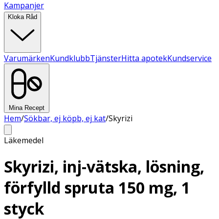
Kampanjer
Kloka Råd
Varumärken
Kundklubb
Tjänster
Hitta apotek
Kundservice
Mina Recept
Hem
/
Sökbar, ej köpb, ej kat
/
Skyrizi
Läkemedel
Skyrizi, inj-vätska, lösning,
förfylld spruta 150 mg, 1
styck