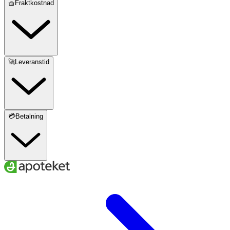
🧺Fraktkostnad
🚀Leveranstid
💳Betalning