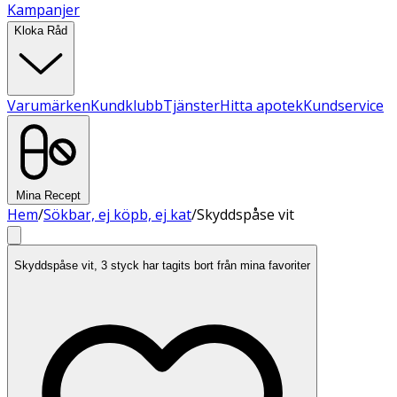
Kampanjer
Kloka Råd
Varumärken
Kundklubb
Tjänster
Hitta apotek
Kundservice
Mina Recept
Hem
/
Sökbar, ej köpb, ej kat
/
Skyddspåse vit
Skyddspåse vit, 3 styck har tagits bort från mina favoriter