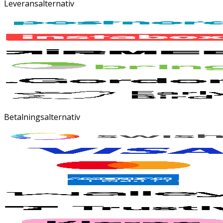
Leveransalternativ
Betalningsalternativ