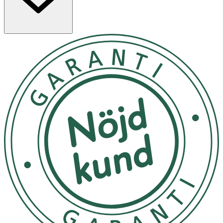
OK för gravida och ammande:
Ja
Ingredienser:
Centella Asiatica Extract, Butylene Glycol, Glycerin, Water,
Propanediol, Caprylic/Capric Triglyceride, Niacinamide,
Lactobacillus/Centella Asiatica Extract Ferment Filtrate,
1,2Hexanediol, Dipropylene Glycol, Polyglyceryl3
Distearate, Acrylates/C1030 Alkyl Acrylate Crosspolymer,
C1422 Alcohols, Arginine, Hydrogenated Lecithin,
Betaine, Allantoin, Panthenol, Hydroxystearic Acid,
Ethylhexylglycerin, Hydroxyethy Acrylate/Sodium
Acryloyldimethyl Taurate Copolymer, Glyceryl Stearate
Citrate, Sodium Polyacrylate, Adenosine, C1220 Alkyl
Glucoside, Cetearyl Alcohol, Xanthan Gum, Macadamia
Ternifolia Seed Oil, Sodium Phytate, Sodium Hyaluronate,
Stearic Acid, Ceramide NP, Glyceryl Acrylate/Acrylic Acid
Copolymer, Sorbitan lsostearate, Polyglycery10
Myristate, Madecassic Acid, Asiaticoside,
Phytosphingosine, Aslatic Acid, Sucrose Distearate,