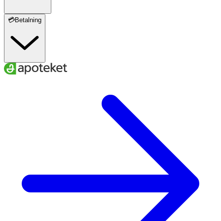
💳Betalning