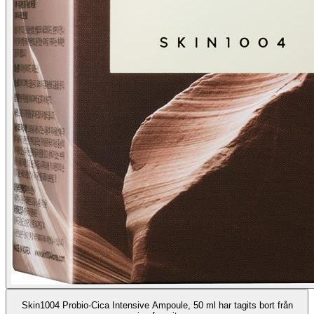
Skin1004 Probio-Cica Intensive Ampoule, 50 ml har tagits bort från