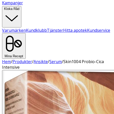
Kampanjer
Kloka Råd
Varumärken
Kundklubb
Tjänster
Hitta apotek
Kundservice
Mina Recept
Hem
/
Produkter
/
Ansikte
/
Serum
/
Skin1004 Probio-Cica
Intensive