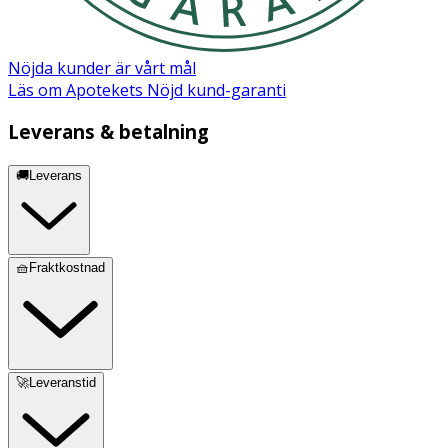
Polyglutamnic Acid, Glucose, Lauric Acid, Phytosterols
Nöjda kunder är vårt mål
Läs om Apotekets Nöjd kund-garanti
Leverans & betalning
🚚Leverans
🧺Fraktkostnad
🚀Leveranstid