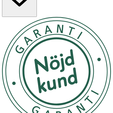
Pumpa en lämplig mängd i händerna och applicera jämnt
på huden.
Undvik att förvara produkten i direkt solljus.
OK för gravida och ammande:
Ja
Ingredienser:
Purified Water, Centella Asiatica Leaf Water(38%),
Butylene Glycol, 1,2Hexanediol, Niacinamide, Glycerin,
Pantolactone, Hibiscus Esculentus Fruit Extract, Sodium
Hyaluronate, Hydrolyzed Hyaluronic Acid, Hyaluronic Acid,
Methylpropanediol, Panthenol, Cetearyl Olivate,
Carbomer, Arginine, Sorbitan Olivate, Caprylic/Capric
Triglyceride, Pyrus Communis (Pear) Fruit Extract,
Pentylene Glycol, Adenosine, Polyglutamic Acid, Rosa
Damascena Flower Water, Artemisia Princeps Leaf
Extract, Cucumis Melo (Melon) Fruit Extract, Iris
Florentina Root Extract, Ethyl Hexyl Glycerin, Hedera Helix
(Ivy) Leaf/Stem Extract, Sodium Phytate, Xanthan Gum,