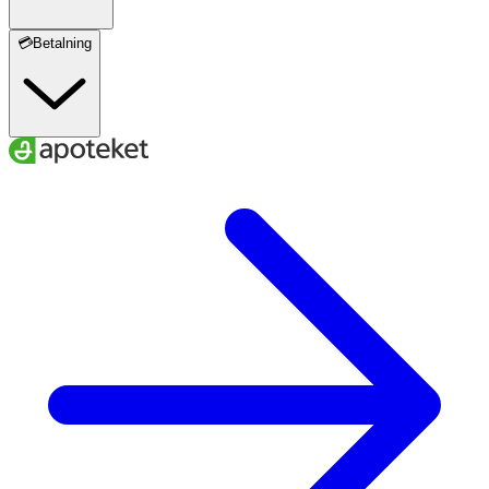
💳Betalning