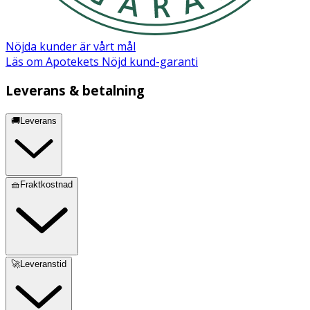
Maltodextrin, Hydrolyzed Gardenia Florida Fruit Extract,
Hydrogenated Lecithin, CeramideNP, Sodium
Hyaluronate Crosspolymer, Hydrolyzed Sodium
Nöjda kunder är vårt mål
Hyaluronate
Läs om Apotekets Nöjd kund-garanti
Leverans & betalning
🚚Leverans
🧺Fraktkostnad
🚀Leveranstid