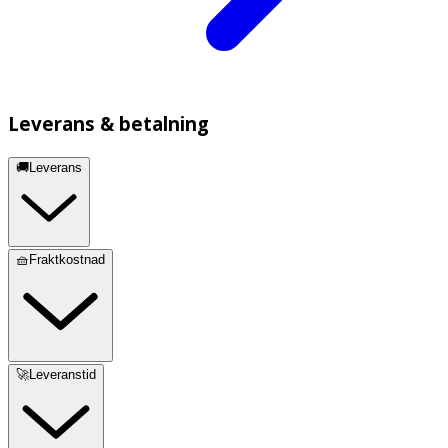
Leverans & betalning
🚚Leverans
🧺Fraktkostnad
🚀Leveranstid