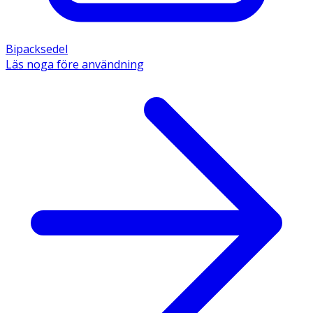
Bipacksedel
Läs noga före användning