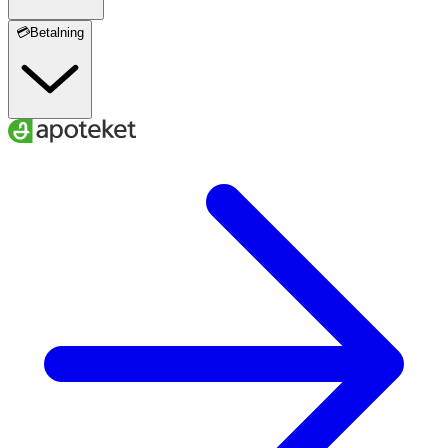
💳Betalning