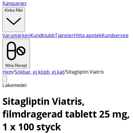
Kampanjer
Kloka Råd
Varumärken
Kundklubb
Tjänster
Hitta apotek
Kundservice
Mina Recept
Hem
/
Sökbar, ej köpb, ej kat
/
Sitagliptin Viatris
Läkemedel
Sitagliptin Viatris,
filmdragerad tablett 25 mg,
1 x 100 styck