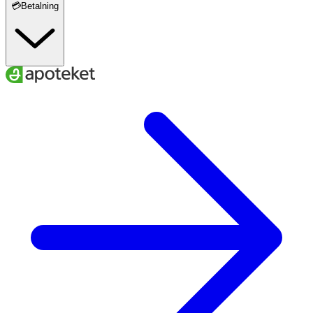
💳Betalning