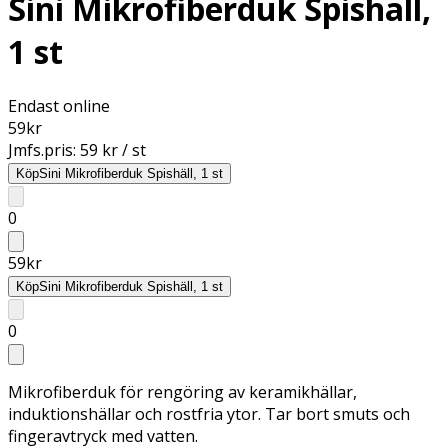
Sini Mikrofiberduk Spishäll,
1 st
Endast online
59
kr
Jmfs.pris:
59 kr / st
Köp
Sini Mikrofiberduk Spishäll, 1 st
0
59
kr
Köp
Sini Mikrofiberduk Spishäll, 1 st
0
Mikrofiberduk för rengöring av keramikhällar,
induktionshällar och rostfria ytor. Tar bort smuts och
fingeravtryck med vatten.