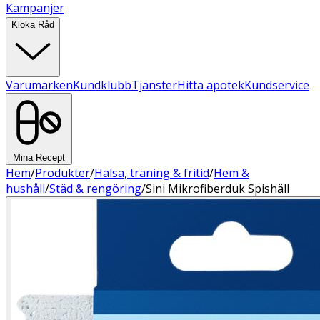
Kampanjer
Kloka Råd
Varumärken
Kundklubb
Tjänster
Hitta apotek
Kundservice
Mina Recept
Hem
/
Produkter
/
Hälsa, träning & fritid
/
Hem &
hushåll
/
Städ & rengöring
/
Sini Mikrofiberduk Spishäll