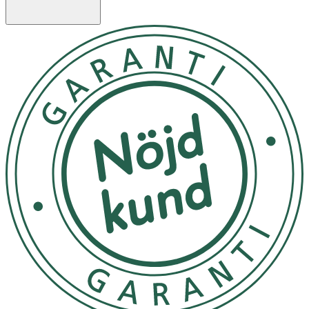
Inga förvaringsinstruktioner
OK för gravida och ammande:
Ja