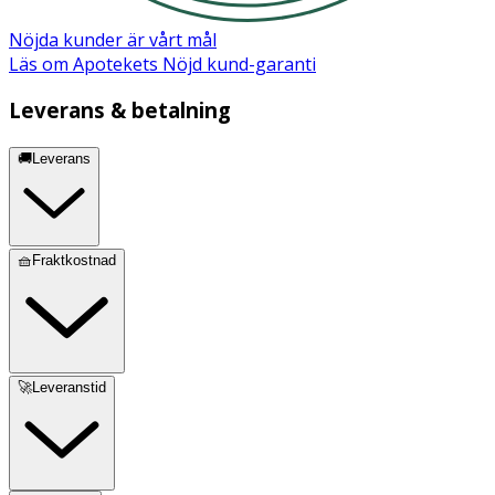
Nöjda kunder är vårt mål
Läs om Apotekets Nöjd kund-garanti
Leverans & betalning
🚚Leverans
🧺Fraktkostnad
🚀Leveranstid