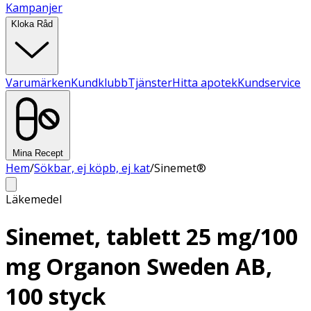
Kampanjer
Kloka Råd
Varumärken
Kundklubb
Tjänster
Hitta apotek
Kundservice
Mina Recept
Hem
/
Sökbar, ej köpb, ej kat
/
Sinemet®
Läkemedel
Sinemet, tablett 25 mg/100
mg Organon Sweden AB,
100 styck