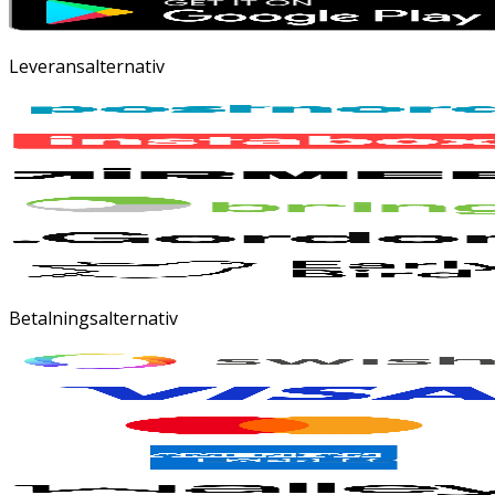
Leveransalternativ
Betalningsalternativ