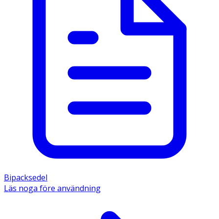
Bipacksedel
Läs noga före användning