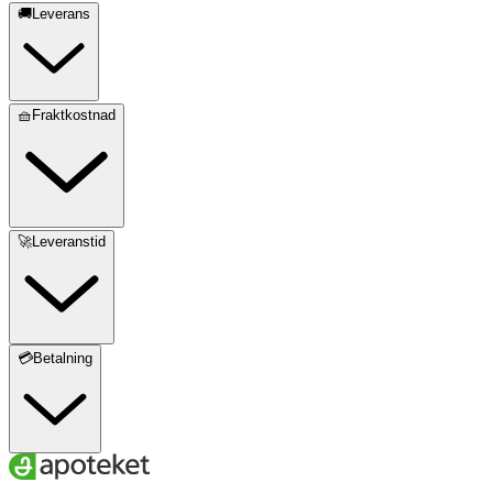
🚚Leverans
🧺Fraktkostnad
🚀Leveranstid
💳Betalning