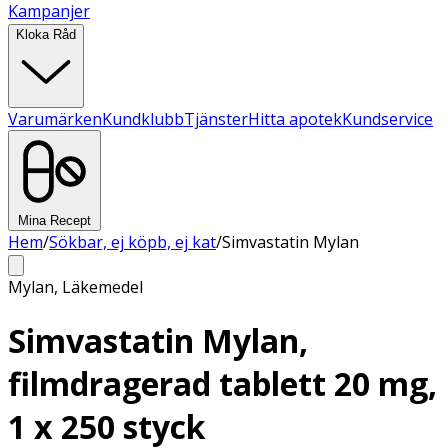
Kampanjer
Kloka Råd
Varumärken
Kundklubb
Tjänster
Hitta apotek
Kundservice
Mina Recept
Hem
/
Sökbar, ej köpb, ej kat
/
Simvastatin Mylan
Mylan
,
Läkemedel
Simvastatin Mylan,
filmdragerad tablett 20 mg,
1 x 250 styck