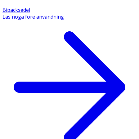
Bipacksedel
Läs noga före användning