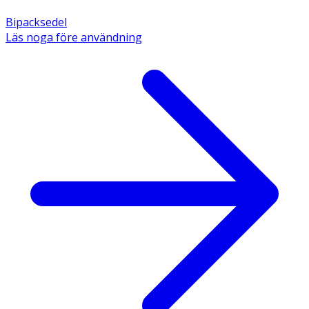
Bipacksedel
Läs noga före användning