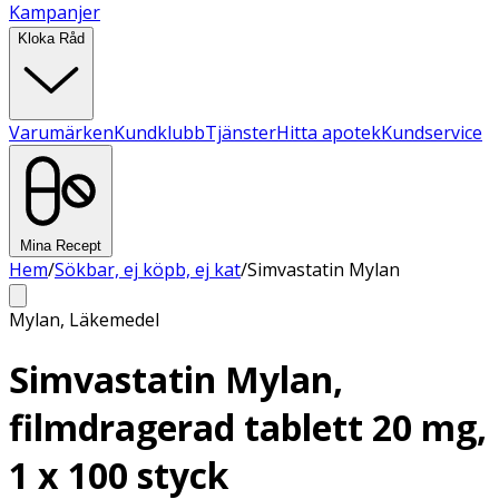
Kampanjer
Kloka Råd
Varumärken
Kundklubb
Tjänster
Hitta apotek
Kundservice
Mina Recept
Hem
/
Sökbar, ej köpb, ej kat
/
Simvastatin Mylan
Mylan
,
Läkemedel
Simvastatin Mylan,
filmdragerad tablett 20 mg,
1 x 100 styck