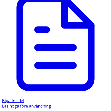
Bipacksedel
Läs noga före användning