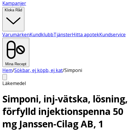
Kampanjer
Kloka Råd
Varumärken
Kundklubb
Tjänster
Hitta apotek
Kundservice
Mina Recept
Hem
/
Sökbar, ej köpb, ej kat
/
Simponi
Läkemedel
Simponi, inj-vätska, lösning,
förfylld injektionspenna 50
mg Janssen-Cilag AB, 1