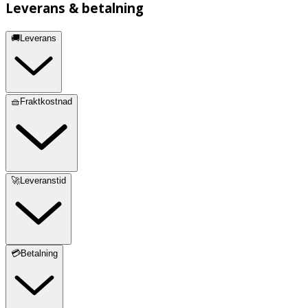
Leverans & betalning
🚚Leverans
🧺Fraktkostnad
🚀Leveranstid
💳Betalning