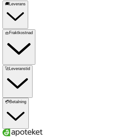
🚚Leverans
🧺Fraktkostnad
🚀Leveranstid
💳Betalning