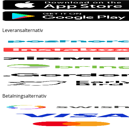
Leveransalternativ
Betalningsalternativ