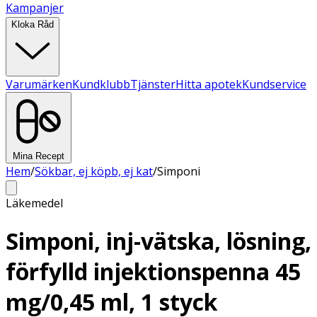
Kampanjer
Kloka Råd
Varumärken
Kundklubb
Tjänster
Hitta apotek
Kundservice
Mina Recept
Hem
/
Sökbar, ej köpb, ej kat
/
Simponi
Läkemedel
Simponi, inj-vätska, lösning,
förfylld injektionspenna 45
mg/0,45 ml, 1 styck