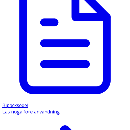
Bipacksedel
Läs noga före användning