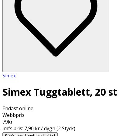
Simex
Simex Tuggtablett, 20 st
Endast online
Webbpris
79
kr
Jmfs.pris:
7,90 kr / dygn (2 Styck)
Köp
Simex Tuggtablett, 20 st