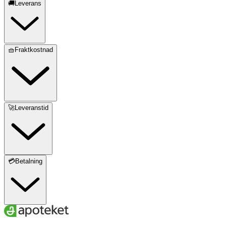
🚚Leverans
🧺Fraktkostnad
🚀Leveranstid
💳Betalning