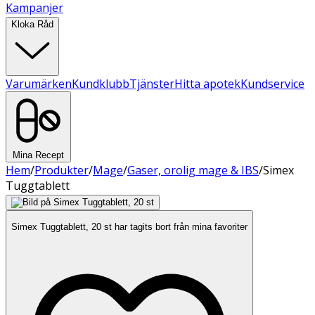
Kampanjer
Kloka Råd
Varumärken
Kundklubb
Tjänster
Hitta apotek
Kundservice
Mina Recept
Hem
/
Produkter
/
Mage
/
Gaser, orolig mage & IBS
/
Simex
Tuggtablett
Simex Tuggtablett, 20 st har tagits bort från mina favoriter