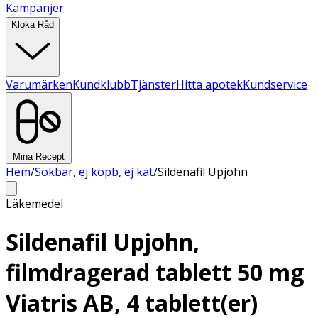
Kampanjer
Kloka Råd
Varumärken
Kundklubb
Tjänster
Hitta apotek
Kundservice
Mina Recept
Hem
/
Sökbar, ej köpb, ej kat
/
Sildenafil Upjohn
Läkemedel
Sildenafil Upjohn,
filmdragerad tablett 50 mg
Viatris AB, 4 tablett(er)