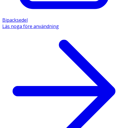
Bipacksedel
Läs noga före användning