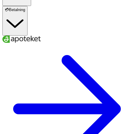
💳Betalning