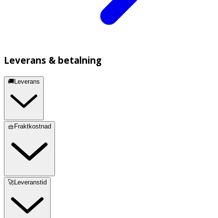
Leverans & betalning
🚚Leverans
🧺Fraktkostnad
🚀Leveranstid