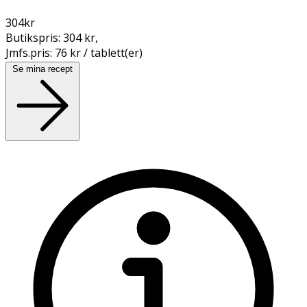
304
kr
Butikspris:
304 kr
,
Jmfs.pris:
76 kr / tablett(er)
Se mina recept