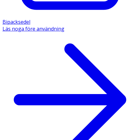
Bipacksedel
Läs noga före användning