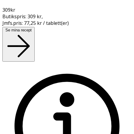
309
kr
Butikspris:
309 kr
,
Jmfs.pris:
77,25 kr / tablett(er)
Se mina recept