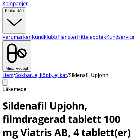
Kampanjer
Kloka Råd
Varumärken
Kundklubb
Tjänster
Hitta apotek
Kundservice
Mina Recept
Hem
/
Sökbar, ej köpb, ej kat
/
Sildenafil Upjohn
Läkemedel
Sildenafil Upjohn,
filmdragerad tablett 100
mg Viatris AB, 4 tablett(er)