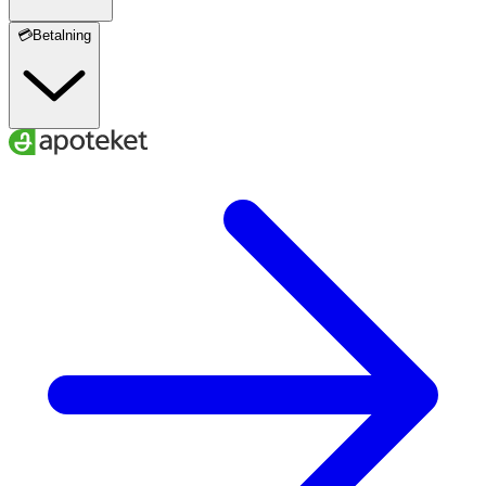
💳Betalning