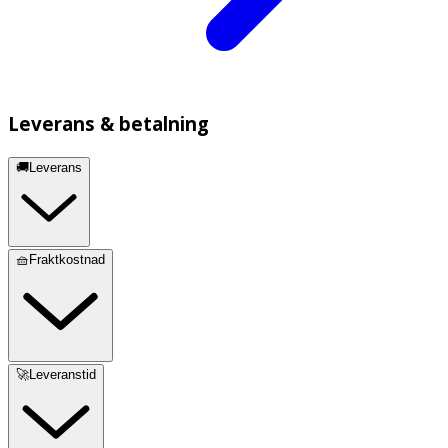
Leverans & betalning
🚚Leverans
🧺Fraktkostnad
🚀Leveranstid