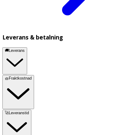
Leverans & betalning
🚚Leverans
🧺Fraktkostnad
🚀Leveranstid