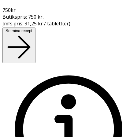
750
kr
Butikspris:
750 kr
,
Jmfs.pris:
31,25 kr / tablett(er)
Se mina recept