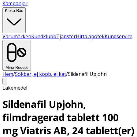
Kampanjer
Kloka Råd
Varumärken
Kundklubb
Tjänster
Hitta apotek
Kundservice
Mina Recept
Hem
/
Sökbar, ej köpb, ej kat
/
Sildenafil Upjohn
Läkemedel
Sildenafil Upjohn,
filmdragerad tablett 100
mg Viatris AB, 24 tablett(er)