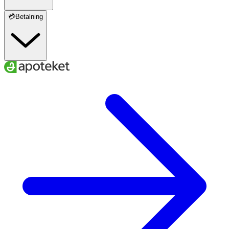
💳Betalning