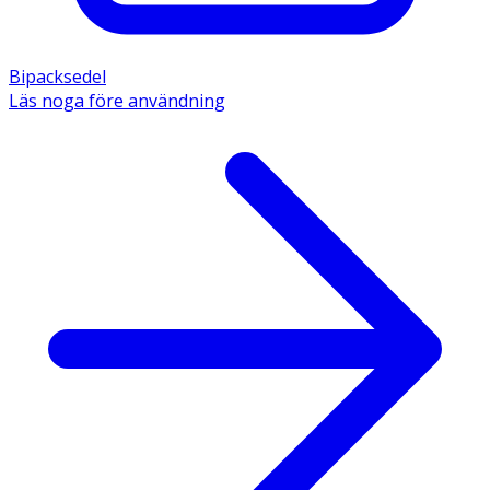
Bipacksedel
Läs noga före användning