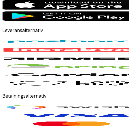
Leveransalternativ
Betalningsalternativ