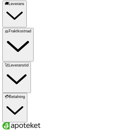
🚚Leverans
🧺Fraktkostnad
🚀Leveranstid
💳Betalning