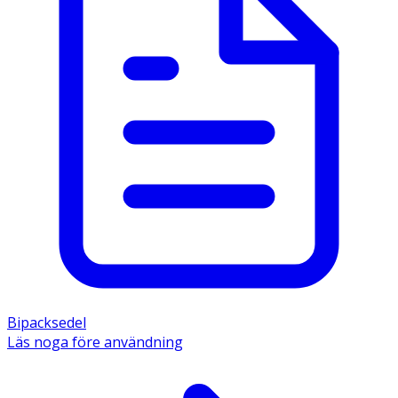
Bipacksedel
Läs noga före användning