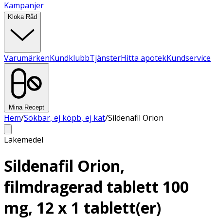
Kampanjer
Kloka Råd
Varumärken
Kundklubb
Tjänster
Hitta apotek
Kundservice
Mina Recept
Hem
/
Sökbar, ej köpb, ej kat
/
Sildenafil Orion
Läkemedel
Sildenafil Orion,
filmdragerad tablett 100
mg, 12 x 1 tablett(er)