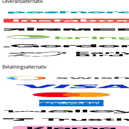
Leveransalternativ
Betalningsalternativ