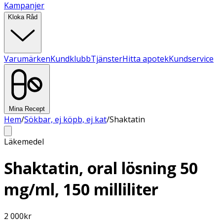
Kampanjer
Kloka Råd
Varumärken
Kundklubb
Tjänster
Hitta apotek
Kundservice
Mina Recept
Hem
/
Sökbar, ej köpb, ej kat
/
Shaktatin
Läkemedel
Shaktatin, oral lösning 50
mg/ml, 150 milliliter
2 000
kr