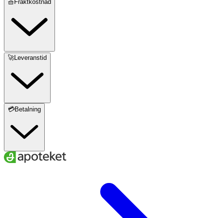
🧺Fraktkostnad
🚀Leveranstid
💳Betalning