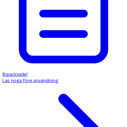
Bipacksedel
Läs noga före användning