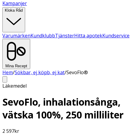
Kampanjer
Kloka Råd
Varumärken
Kundklubb
Tjänster
Hitta apotek
Kundservice
Mina Recept
Hem
/
Sökbar, ej köpb, ej kat
/
SevoFlo®
Läkemedel
SevoFlo, inhalationsånga,
vätska 100%, 250 milliliter
2 597
kr