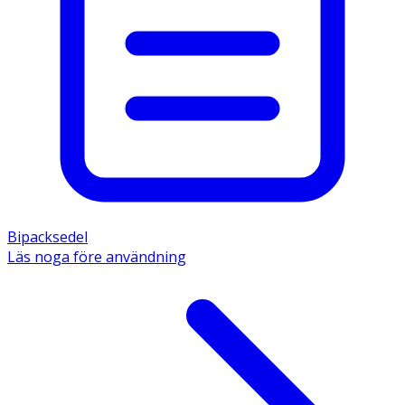
Bipacksedel
Läs noga före användning