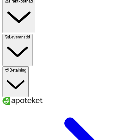
🧺Fraktkostnad
🚀Leveranstid
💳Betalning