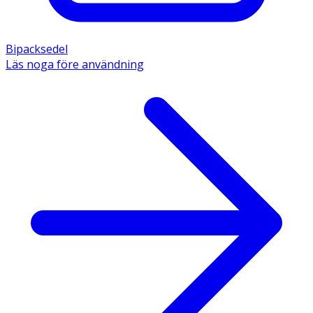
Bipacksedel
Läs noga före användning