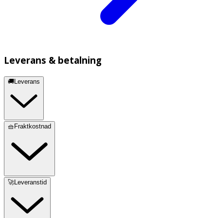
Leverans & betalning
🚚Leverans
🧺Fraktkostnad
🚀Leveranstid