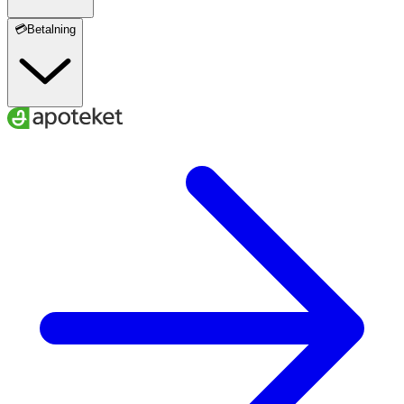
💳Betalning