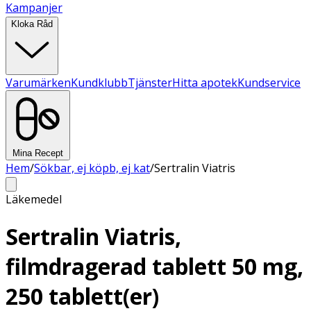
Kampanjer
Kloka Råd
Varumärken
Kundklubb
Tjänster
Hitta apotek
Kundservice
Mina Recept
Hem
/
Sökbar, ej köpb, ej kat
/
Sertralin Viatris
Läkemedel
Sertralin Viatris,
filmdragerad tablett 50 mg,
250 tablett(er)