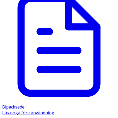
Bipacksedel
Läs noga före användning