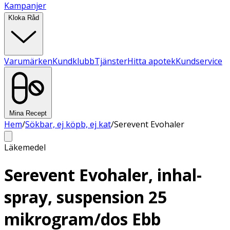
Kampanjer
Kloka Råd
Varumärken
Kundklubb
Tjänster
Hitta apotek
Kundservice
Mina Recept
Hem
/
Sökbar, ej köpb, ej kat
/
Serevent Evohaler
Läkemedel
Serevent Evohaler, inhal-
spray, suspension 25
mikrogram/dos Ebb