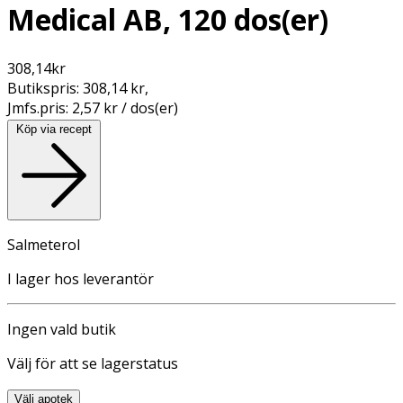
Medical AB, 120 dos(er)
308,14
kr
Butikspris:
308,14 kr
,
Jmfs.pris:
2,57 kr / dos(er)
Köp via recept
Salmeterol
I lager hos leverantör
Ingen vald butik
Välj för att se lagerstatus
Välj apotek