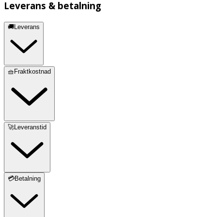
Leverans & betalning
🚚Leverans
🧺Fraktkostnad
🚀Leveranstid
💳Betalning