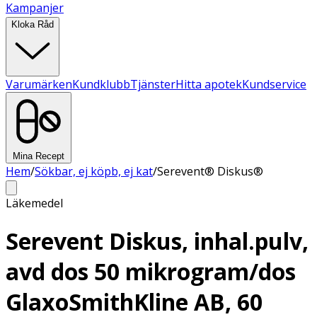
Kampanjer
Kloka Råd
Varumärken
Kundklubb
Tjänster
Hitta apotek
Kundservice
Mina Recept
Hem
/
Sökbar, ej köpb, ej kat
/
Serevent® Diskus®
Läkemedel
Serevent Diskus, inhal.pulv,
avd dos 50 mikrogram/dos
GlaxoSmithKline AB, 60