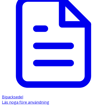
Bipacksedel
Läs noga före användning