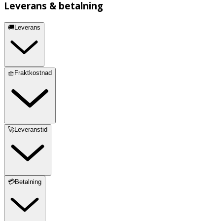
Leverans & betalning
🚚Leverans
🧺Fraktkostnad
🚀Leveranstid
💳Betalning