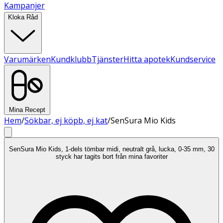
Kampanjer
Kloka Råd
Varumärken
Kundklubb
Tjänster
Hitta apotek
Kundservice
Mina Recept
Hem
/
Sökbar, ej köpb, ej kat
/
SenSura Mio Kids
SenSura Mio Kids, 1-dels tömbar midi, neutralt grå, lucka, 0-35 mm, 30
styck har tagits bort från mina favoriter