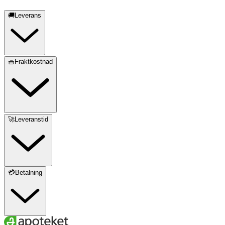
🚚Leverans
🧺Fraktkostnad
🚀Leveranstid
💳Betalning