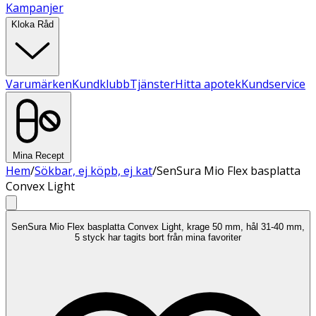
Kampanjer
Kloka Råd
Varumärken
Kundklubb
Tjänster
Hitta apotek
Kundservice
Mina Recept
Hem
/
Sökbar, ej köpb, ej kat
/
SenSura Mio Flex basplatta
Convex Light
SenSura Mio Flex basplatta Convex Light, krage 50 mm, hål 31-40 mm,
5 styck har tagits bort från mina favoriter