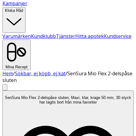
Kampanjer
Kloka Råd
Varumärken
Kundklubb
Tjänster
Hitta apotek
Kundservice
Mina Recept
Hem
/
Sökbar, ej köpb, ej kat
/
SenSura Mio Flex 2-delspåse
sluten
SenSura Mio Flex 2-delspåse sluten, Maxi, klar, krage 50 mm, 30 styck
har tagits bort från mina favoriter